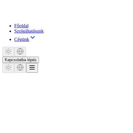
Főoldal
Szolgáltatásunk
Cégünk
Kapcsolatba lépés
Industry Solutions
Financial Services AI Solutions