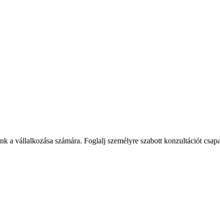
ed a powerful AI chatbot, and delivered custom automation tools that 
s.
"
, and more user-friendly. The AI chatbot and custom-coded automation
nth on manual work.
"
 a vállalkozása számára. Foglalj személyre szabott konzultációt csap