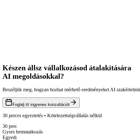
CEO
"
RefractedAI revamped our website, SEO-optimised it, integrat
We've seen a significant reduction of time spent on manual task
VT Logistic Kft.
CEO
"
Thanks to RefractedAI, our site is now SEO-optimised, faster
workflows. One of their automations saves us 60+ hours a mo
VTL Vámügynökség Kft.
Készen állsz vállalkozásod átalakítására
CEO
AI megoldásokkal?
Beszéljük meg, hogyan hozhat mérhető eredményeket AI szakértelmünk
Foglalj itt ingyenes konzultációt
30 perces egyeztetés • Kötelezettségvállalás nélkül
30 perc
Gyors bemutatkozás
Egyedi