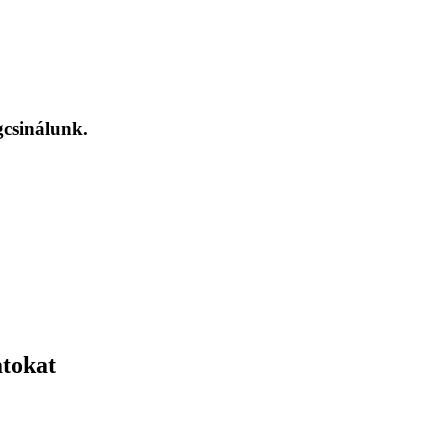
csinálunk.
atokat