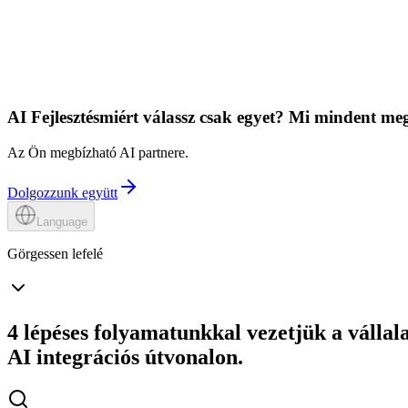
AI Fejlesztés
miért válassz csak egyet?
Mi mindent meg
Az Ön megbízható AI partnere.
Dolgozzunk együtt
Language
Görgessen lefelé
4 lépéses folyamatunkkal vezetjük a vállal
AI integrációs útvonalon.