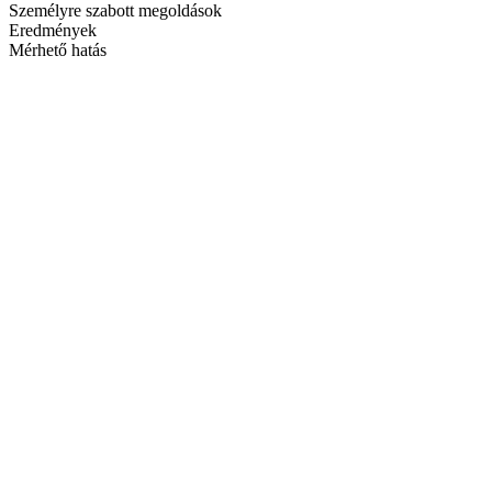
Személyre szabott megoldások
Eredmények
Mérhető hatás
Szolgáltatások
Rólunk
Megoldások
Sikertörténetek