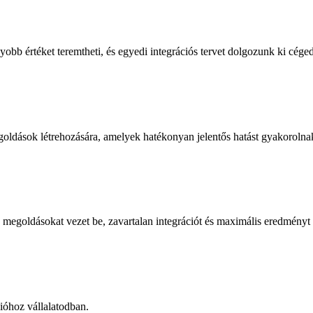
yobb értéket teremtheti, és egyedi integrációs tervet dolgozunk ki cége
oldások létrehozására, amelyek hatékonyan jelentős hatást gyakorolnak
 megoldásokat vezet be, zavartalan integrációt és maximális eredményt 
cióhoz vállalatodban.