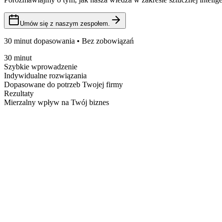
Umów się z naszym zespołem.
30 minut dopasowania • Bez zobowiązań
30 minut
Szybkie wprowadzenie
Indywidualne rozwiązania
Dopasowane do potrzeb Twojej firmy
Rezultaty
Mierzalny wpływ na Twój biznes
Other Ways to Reach Us
We're here to help. Choose the method that works best for you.
Email Us