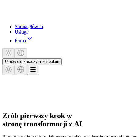
Strona główna
Usługi
Firma
Umów się z naszym zespołem
Zrób pierwszy krok w
stronę transformacji z AI
Porozmawiajmy o tym, jak nasza wiedza w zakresie sztucznej intelige